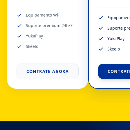
Equipamento Wi-Fi
Equipament
Suporte premium 24h/7
Suporte pr
YukaPlay
YukaPlay
Skeelo
Skeelo
CONTRATE AGORA
CONTRAT