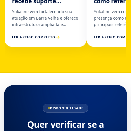
recebe suporte
como referê
dedicado da Yukaline
internet e q
Yukaline vem fortalecendo sua
Yukaline vem cons
em Barra Velha
em Balneário
atuação em Barra Velha e oferece
presença como um
Sul
infraestrutura ampliada e
principais referên
serviços de suporte premium
fibra óptica e sol
voltados...
em...
LER ARTIGO COMPLETO
LER ARTIGO COMPL
DISPONIBILIDADE
Quer verificar se a