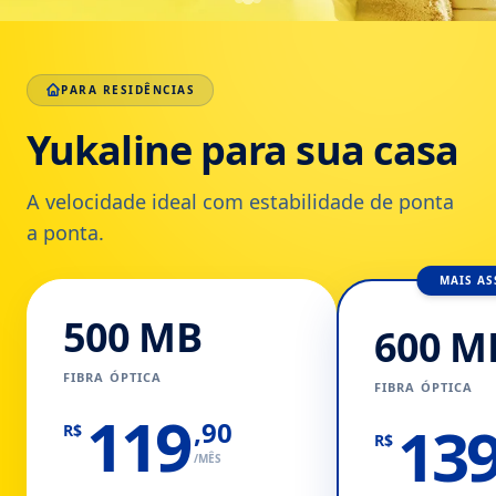
PARA RESIDÊNCIAS
Yukaline para sua casa
A velocidade ideal com estabilidade de ponta
a ponta.
MAIS AS
500 MB
600 M
FIBRA ÓPTICA
FIBRA ÓPTICA
119
13
,90
R$
R$
/MÊS