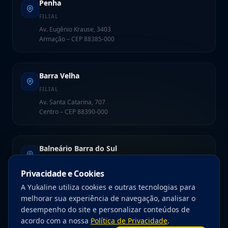
Penha
FILIAL
Av. Eugênio Krause, 3403
Armação – CEP 88385-000
Barra Velha
FILIAL
Av. Santa Catarina, 707
Centro – CEP 88390-000
Balneário Barra do Sul
FILIAL
Privacidade e Cookies
Av. Amândio Cabral, 865 – Sala 03
Centro – CEP 89247-000
A Yukaline utiliza cookies e outras tecnologias para
melhorar sua experiência de navegação, analisar o
desempenho do site e personalizar conteúdos de
acordo com a nossa
Política de Privacidade
.