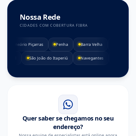
Nossa Rede
CIDADES COM COBERTURA FIBRA
Balneário Piçarras
Penha
Barra Velha
Araquari
. Barra do Sul
São João do Itaperiú
Navegantes
Bal. B
Quer saber se chegamos no seu
endereço?
Nossa equipe de especialistas está online agora