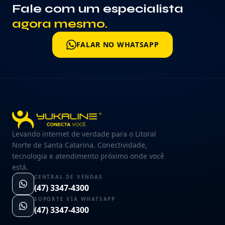
Fale com um especialista
agora mesmo.
FALAR NO WHATSAPP
Levando internet de verdade para o Litoral
Norte de Santa Catarina. Conectividade,
tecnologia e atendimento próximo onde você
está.
CENTRAL DE VENDAS
(47) 3347-4300
SUPORTE VIA WHATSAPP
(47) 3347-4300